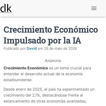
A
l
t
e
Crecimiento Económico
r
n
a
Impulsado por la IA
r
n
Publicado por
David
em
28 de maio de 2026
a
v
e
Anúncios
g
a
Crecimiento Económico
es un tema crucial para
ç
ã
entender el desarrollo actual de la economía
o
estadounidense.
Desde enero de 2025, el país ha experimentado un
crecimiento del 2,1%, destacándose frente al
estancamiento de otras economías avanzadas.