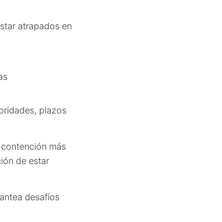
estar atrapados en
as
ioridades, plazos
e contención más
ión de estar
lantea desafíos