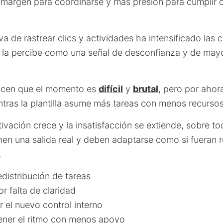
margen para coordinarse y más presión para cumplir o
va de rastrear clics y actividades ha intensificado las c
l la percibe como una señal de desconfianza y de mayo
nocen que el momento es
difícil
y
brutal
, pero por ahor
ntras la plantilla asume más tareas con menos recursos
ivación crece y la insatisfacción se extiende, sobre t
nen una salida real y deben adaptarse como si fueran 
.
distribución de tareas
r falta de claridad
 el nuevo control interno
ner el ritmo con menos apoyo