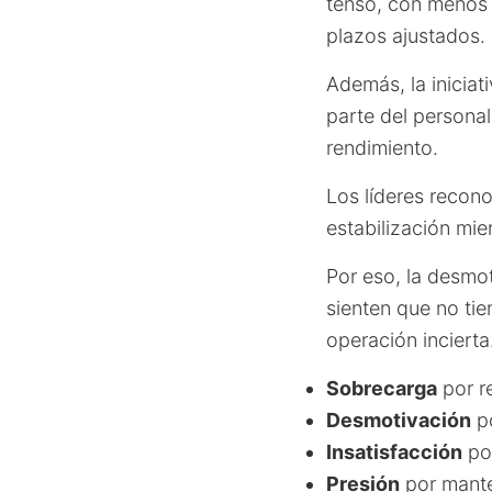
tenso, con menos 
plazos ajustados.
Además, la iniciati
parte del persona
rendimiento.
Los líderes reco
estabilización mie
Por eso, la desmot
sienten que no tie
operación incierta
Sobrecarga
por re
Desmotivación
po
Insatisfacción
por
Presión
por mante