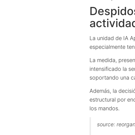
Despidos
activida
La unidad de IA Ap
especialmente ten
La medida, presen
intensificado la s
soportando una ca
Además, la decisió
estructural por enc
los mandos.
source: reorgan