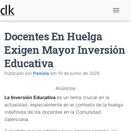
A
l
t
e
Docentes En Huelga
r
n
a
Exigen Mayor Inversión
r
n
Educativa
a
v
e
Publicado por
Pamela
em
10 de junho de 2026
g
a
ç
Anúncios
ã
o
La Inversión Educativa
es un tema crucial en la
actualidad, especialmente en el contexto de la huelga
indefinida de los docentes en la Comunidad
Valenciana.
A medida que se adentra en su tercera semana, los