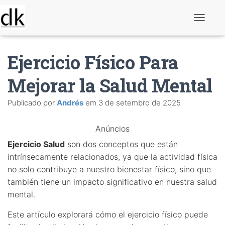
A
l
t
e
Ejercicio Físico Para
r
n
a
Mejorar la Salud Mental
r
n
Publicado por
Andrés
em
3 de setembro de 2025
a
v
e
Anúncios
g
a
Ejercicio Salud
son dos conceptos que están
ç
ã
intrínsecamente relacionados, ya que la actividad física
o
no solo contribuye a nuestro bienestar físico, sino que
también tiene un impacto significativo en nuestra salud
mental.
Este artículo explorará cómo el ejercicio físico puede