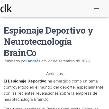
A
l
t
e
Espionaje Deportivo y
r
n
a
Neurotecnología
r
n
BrainCo
a
v
e
Publicado por
Andrés
em
22 de setembro de 2025
g
a
ç
Anúncios
ã
o
El Espionaje Deportivo
ha emergido como un tema
controvertido en el mundo del deporte, especialmente
con las recientes revelaciones sobre la empresa de
neurotecnología BrainCo.
Esta firma, asociada al Partido Comunista Chino, ha