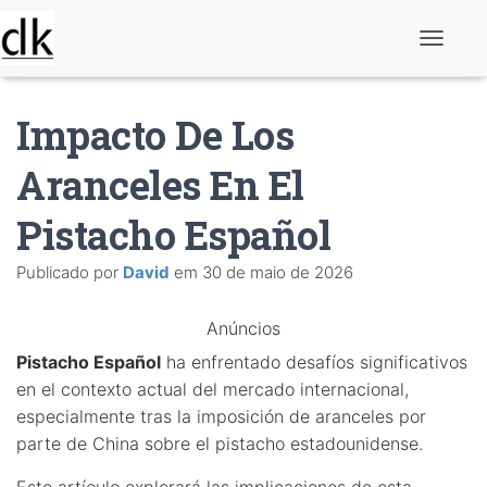
A
l
t
e
Impacto De Los
r
n
a
Aranceles En El
r
n
Pistacho Español
a
v
e
Publicado por
David
em
30 de maio de 2026
g
a
ç
Anúncios
ã
o
Pistacho Español
ha enfrentado desafíos significativos
en el contexto actual del mercado internacional,
especialmente tras la imposición de aranceles por
parte de China sobre el pistacho estadounidense.
Este artículo explorará las implicaciones de esta