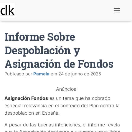
A
l
t
e
Informe Sobre
r
n
a
Despoblación y
r
n
Asignación de Fondos
a
v
e
Publicado por
Pamela
em
24 de junho de 2026
g
a
ç
Anúncios
ã
o
Asignación Fondos
es un tema que ha cobrado
especial relevancia en el contexto del Plan contra la
despoblación en España.
A pesar de las buenas intenciones, el informe revela
que la financiación destinada a vivienda y movilidad