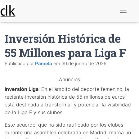
A
l
t
e
Inversión Histórica de
r
n
a
55 Millones para Liga F
r
n
Publicado por
Pamela
em
30 de junho de 2026
a
v
e
Anúncios
g
a
Inversión Liga
: En el ámbito del deporte femenino, la
ç
ã
reciente inversión histórica de 55 millones de euros
o
está destinada a transformar y potenciar la visibilidad
de la Liga F y sus clubes.
Este acuerdo, que ha sido ratificado por los clubes
durante una asamblea celebrada en Madrid, marca un