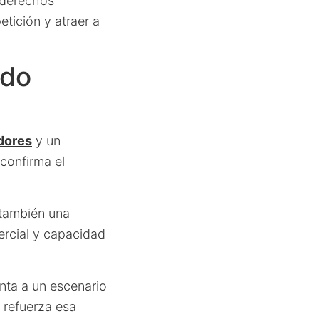
 derechos
tición y atraer a
ldo
dores
y un
confirma el
 también una
ercial y capacidad
unta a un escenario
 refuerza esa