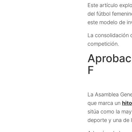
Este artículo expl
del fútbol femenin
este modelo de in
La consolidación d
competición.
Aprobaci
F
La Asamblea Gener
que marca un
hito
sitúa como la may
deporte y una de l