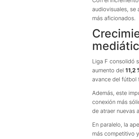
Con el incremento
audiovisuales, se 
más aficionados.
Crecimie
mediáti
Liga F consolidó 
aumento del
11,2 
avance del fútbol
Además, este impu
conexión más sóli
de atraer nuevas 
En paralelo, la ap
más competitivo y 