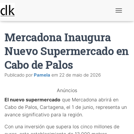
A
l
t
e
Mercadona Inaugura
r
n
a
Nuevo Supermercado en
r
n
Cabo de Palos
a
v
e
Publicado por
Pamela
em
22 de maio de 2026
g
a
ç
Anúncios
ã
o
El nuevo supermercado
que Mercadona abrirá en
Cabo de Palos, Cartagena, el 1 de junio, representa un
avance significativo para la región.
Con una inversión que supera los cinco millones de
euros, este establecimiento de 13.000 metros