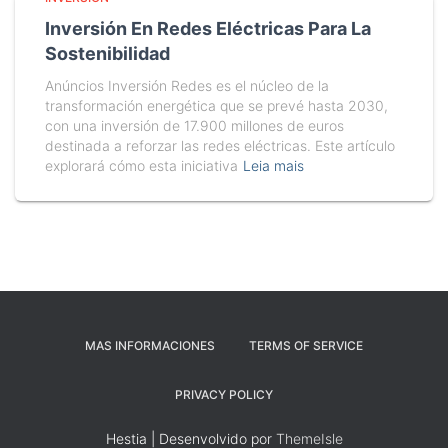
Inversión En Redes Eléctricas Para La
Sostenibilidad
Anúncios Inversión Redes es el núcleo de la
transformación energética que se prevé hasta 2030,
con una inversión de 17.900 millones de euros
destinada a reforzar las redes eléctricas. Este artículo
explorará cómo esta iniciativa
Leia mais
MAS INFORMACIONES
TERMS OF SERVICE
PRIVACY POLICY
Hestia | Desenvolvido por
ThemeIsle