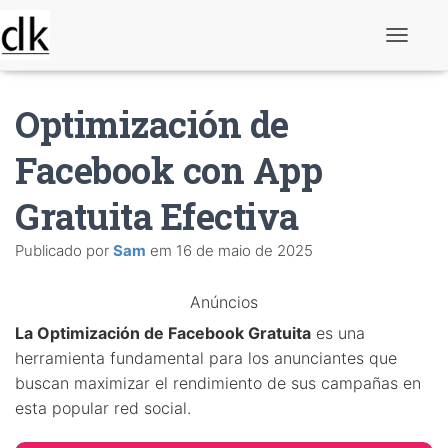
A
l
t
e
Optimización de
r
n
a
Facebook con App
r
n
Gratuita Efectiva
a
v
e
Publicado por
Sam
em
16 de maio de 2025
g
a
ç
Anúncios
ã
o
La Optimización de Facebook Gratuita
es una
herramienta fundamental para los anunciantes que
buscan maximizar el rendimiento de sus campañas en
esta popular red social.