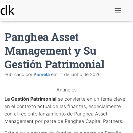
A
l
t
e
Panghea Asset
r
n
a
Management y Su
r
n
Gestión Patrimonial
a
v
e
Publicado por
Pamela
em
11 de junho de 2026
g
a
ç
Anúncios
ã
o
La Gestión Patrimonial
se convierte en un tema clave
en el contexto actual de las finanzas, especialmente
con el reciente lanzamiento de Panghea Asset
Management por parte de Panghea Capital Partners.
Esta nueva gestora de fondos, que opera en España,