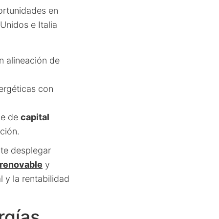
ortunidades en
nidos e Italia
n alineación de
nergéticas con
ue de
capital
ción.
te desplegar
 renovable
y
l y la rentabilidad
rgías