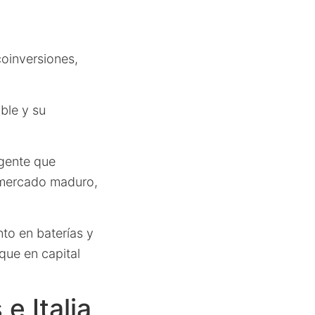
coinversiones,
ble y su
igente que
mercado maduro,
nto en baterías y
que en capital
e Italia