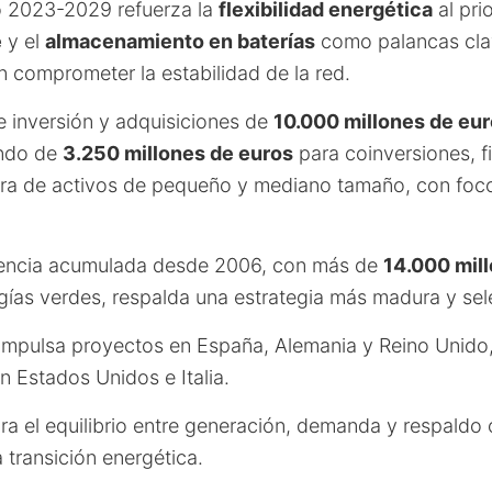
co 2023-2029 refuerza la
flexibilidad energética
al pri
e
y el
almacenamiento en baterías
como palancas clav
n comprometer la estabilidad de la red.
e inversión y adquisiciones de
10.000 millones de eu
ondo de
3.250 millones de euros
para coinversiones, f
a de activos de pequeño y mediano tamaño, con foco
iencia acumulada desde 2006, con más de
14.000 mil
gías verdes, respalda una estrategia más madura y sel
 impulsa proyectos en España, Alemania y Reino Unido,
 Estados Unidos e Italia.
a el equilibrio entre generación, demanda y respaldo 
a transición energética.