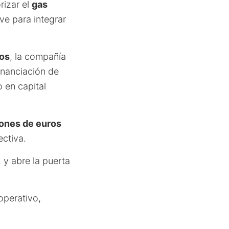
orizar el
gas
e para integrar
ros
, la compañía
inanciación de
 en capital
lones de euros
ectiva.
 y abre la puerta
operativo,