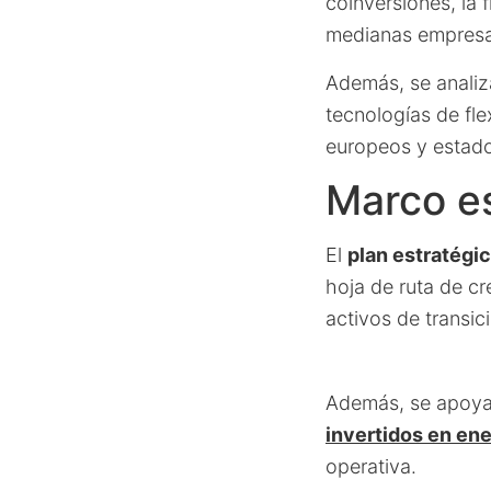
coinversiones, la 
medianas empresas
Además, se analiza
tecnologías de fl
europeos y estad
Marco es
El
plan estratégi
hoja de ruta de cr
activos de transic
Además, se apoya 
invertidos en en
operativa.