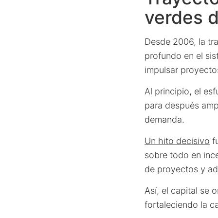
verdes 
Desde 2006, la tr
profundo en el si
impulsar proyecto
Al principio, el e
para después ampl
demanda.
Un hito decisivo
fu
sobre todo en ince
de proyectos y adq
Así, el capital s
fortaleciendo la c