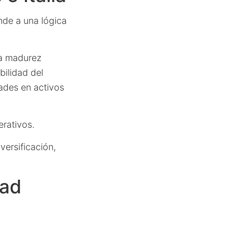
nde a una lógica
la madurez
bilidad del
dades en activos
erativos.
versificación,
dad