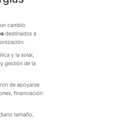
o un cambio
os
destinados a
bonización.
ica y la solar,
y gestión de la
aron de apoyarse
ones, financiación
ediano tamaño,