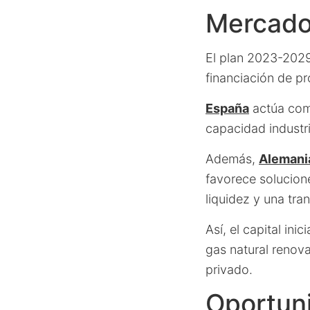
Mercados
El plan 2023-202
financiación de p
España
actúa como
capacidad industri
Además,
Alemani
favorece solucione
liquidez y una tra
Así, el capital in
gas natural renova
privado.
Oportuni