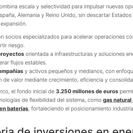
combina escala y selectividad para impulsar nuevas op
aña, Alemania y Reino Unido, sin descartar Estados U
 expansión.
n socios especializados para acelerar operaciones co
tir riesgo.
proyectos
orientada a infraestructuras y soluciones e
ar flujos estables.
compañías
y activos pequeños y medianos, con enfoq
 de valor mediante crecimiento, eficiencia y consolida
co, el fondo inicial de
3.250 millones de euros
permi
nologías de flexibilidad del sistema, como
gas natural
en baterías
, fortaleciendo el posicionamiento industria
ria de inversiones en ene