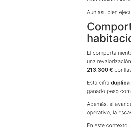
Aun así, bien ejec
Comport
habitaci
El comportamiento
una revalorizació
213.300 €
por lla
Esta cifra
duplica
ganado peso como 
Además, el avance 
operativo, la esc
En este contexto, 