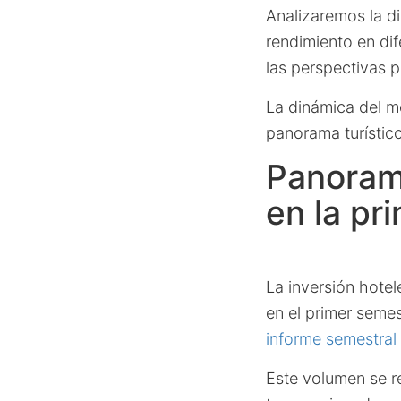
Analizaremos la di
rendimiento en di
las perspectivas pa
La dinámica del me
panorama turístic
Panorama
en la pr
La inversión hote
en el primer seme
informe semestral 
Este volumen se r