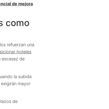
ncial de mejora
os como
los refuerzan una
sicionar hoteles
n escasez de
cuando la subida
e exigirán mayor
plazos de