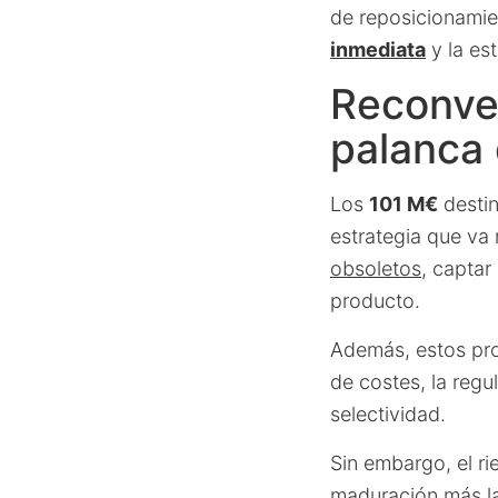
de reposicionamie
inmediata
y la est
Reconve
palanca 
Los
101 M€
destin
estrategia que va
obsoletos
, capta
producto.
Además, estos pro
de costes, la regu
selectividad.
Sin embargo, el ri
maduración más l