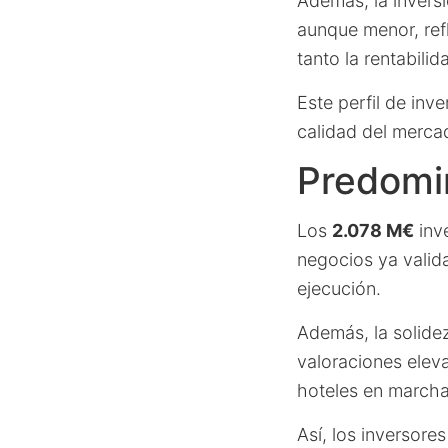
Además, la invers
aunque menor, refl
tanto la rentabili
Este perfil de inv
calidad del mercad
Predomin
Los
2.078 M€
inve
negocios ya valida
ejecución.
Además, la solide
valoraciones elev
hoteles en marcha
Así, los inversor