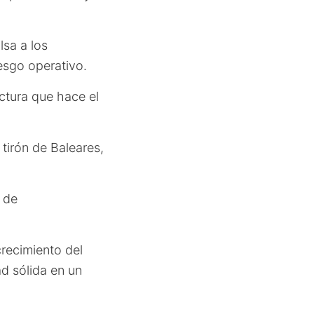
sa a los
esgo operativo.
ectura que hace el
 tirón de Baleares,
a de
crecimiento del
ad sólida en un