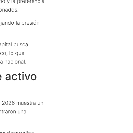
o y la preferencia
ionados.
lejando la presión
apital busca
ico, lo que
a nacional.
e activo
en 2026 muestra un
ntraron una