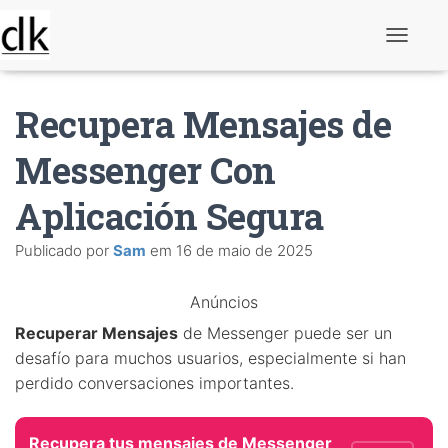
A
l
t
e
Recupera Mensajes de
r
n
a
Messenger Con
r
n
Aplicación Segura
a
v
e
Publicado por
Sam
em
16 de maio de 2025
g
a
ç
Anúncios
ã
o
Recuperar Mensajes
de Messenger puede ser un
desafío para muchos usuarios, especialmente si han
perdido conversaciones importantes.
Recupera tus mensajes de Messenger