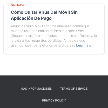
NOTICIAS
Cómo Quitar Virus Del Móvil Sin
Aplicación De Pago
Anúncios Virus Móvil son una amenaza común que
muchos usuarios enfrentan en sus dispositivos.
¡Recupera tus fotos borradas ahora mismo! Devuélvele
la vida a tus recuerdos perdidos! A medida que
usamos nuestros teléfonos para diversas
Leia mais
MAS INFORMACIONES
TERMS OF SERVICE
PRIVACY POLICY