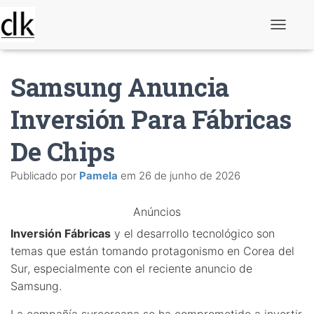
A
l
t
e
Samsung Anuncia
r
n
a
Inversión Para Fábricas
r
n
De Chips
a
v
e
Publicado por
Pamela
em
26 de junho de 2026
g
a
ç
Anúncios
ã
o
Inversión Fábricas
y el desarrollo tecnológico son
temas que están tomando protagonismo en Corea del
Sur, especialmente con el reciente anuncio de
Samsung.
La compañía surcoreana se ha comprometido a invertir