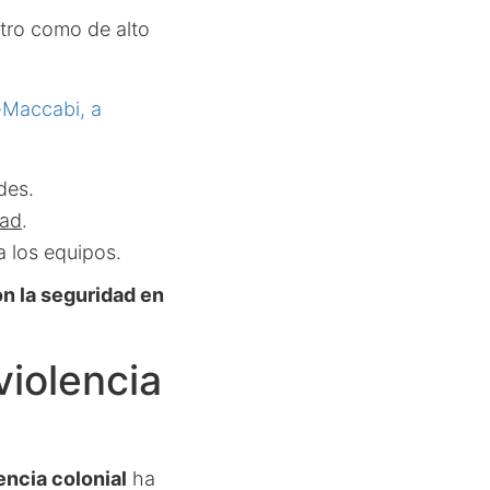
ntro como de alto
-Maccabi, a
des.
dad
.
a los equipos.
 la seguridad en
violencia
encia colonial
ha