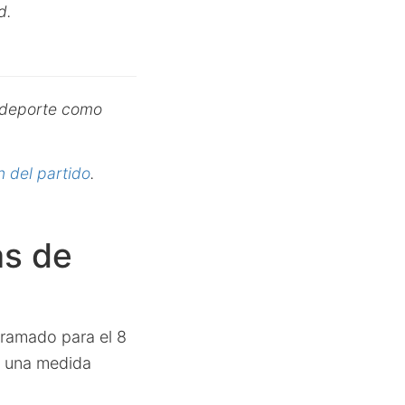
d.
l deporte como
n del partido
.
as de
gramado para el 8
, una medida