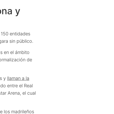
ona y
 150 entidades
gara sin público.
s en el ámbito
ormalización de
os y
llaman a la
do entre el Real
ar Arena, el cual
e los madrileños