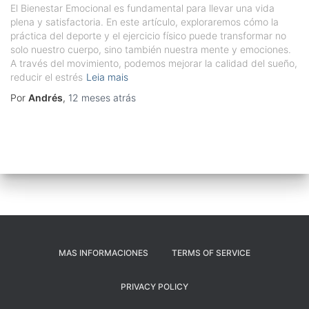
El Bienestar Emocional es fundamental para llevar una vida
plena y satisfactoria. En este artículo, exploraremos cómo la
práctica del deporte y el ejercicio físico puede transformar no
solo nuestro cuerpo, sino también nuestra mente y emociones.
A través del movimiento, podemos mejorar la calidad del sueño,
reducir el estrés
Leia mais
Por
Andrés
,
12 meses
atrás
MAS INFORMACIONES
TERMS OF SERVICE
PRIVACY POLICY