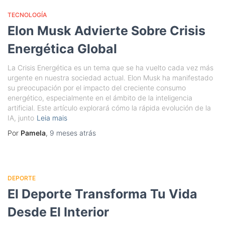
TECNOLOGÍA
Elon Musk Advierte Sobre Crisis
Energética Global
La Crisis Energética es un tema que se ha vuelto cada vez más
urgente en nuestra sociedad actual. Elon Musk ha manifestado
su preocupación por el impacto del creciente consumo
energético, especialmente en el ámbito de la inteligencia
artificial. Este artículo explorará cómo la rápida evolución de la
IA, junto
Leia mais
Por
Pamela
,
9 meses
atrás
DEPORTE
El Deporte Transforma Tu Vida
Desde El Interior